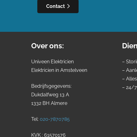
Contact
Over ons:
Dien
Univeen Elektricien
– Stor
Elektricien in Amstelveen
– Aanl
– Alle
Bedrijfsgegevens:
– 24/7
Dukdalfweg 13 A
1332 BH Almere
Tel:
020-7870785
KVK : 61570176