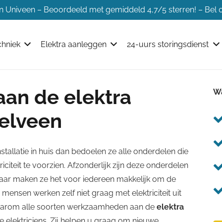
ien Univeen – Beoordeeld met gemiddeld 4,7/5 sterren! – Bel
chniek
Elektra aanleggen
24-uurs storingsdienst
an de elektra
Wa
telveen
allatie in huis dan bedoelen ze alle onderdelen die
iteit te voorzien. Afzonderlijk zijn deze onderdelen
kaar maken ze het voor iedereen makkelijk om de
ensen werken zelf niet graag met elektriciteit uit
 daarom alle soorten werkzaamheden aan de
elektra
 elektriciens. Zij helpen u graag om nieuwe